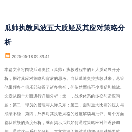
瓜帅执教风波五大质疑及其应对策略分
析
2025-05-18 09:39:41
本篇文章将围绕瓜迪奥拉（瓜帅）执教过程中的五大质疑展开分
析，探讨其应对策略和背后的思考。自从瓜迪奥拉执教以来，尽管
他带领多个俱乐部获得了诸多荣誉，但依然面临不少质疑和挑战。
文章从四个方面进行详细分析：第一，战术体系的多变与适应问
题；第二，球员的管理与人际关系；第三，面对重大比赛的压力与
成绩不稳；第四，外界对其执教风格的过度解读与批评。每个方面
都从质疑的角度分析，继而揭示瓜帅如何通过策略应对并逐步调
整。通过这一系列的分析，本文将深入探讨瓜帅如何面对外界质