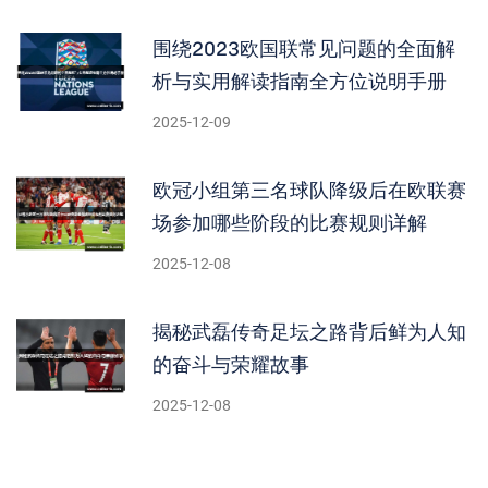
围绕2023欧国联常见问题的全面解
析与实用解读指南全方位说明手册
2025-12-09
欧冠小组第三名球队降级后在欧联赛
场参加哪些阶段的比赛规则详解
2025-12-08
揭秘武磊传奇足坛之路背后鲜为人知
的奋斗与荣耀故事
2025-12-08