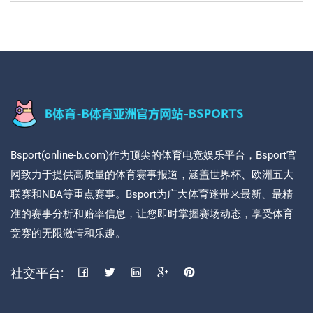
Bsport(online-b.com)作为顶尖的体育电竞娱乐平台，Bsport官
网致力于提供高质量的体育赛事报道，涵盖世界杯、欧洲五大
联赛和NBA等重点赛事。Bsport为广大体育迷带来最新、最精
准的赛事分析和赔率信息，让您即时掌握赛场动态，享受体育
竞赛的无限激情和乐趣。
社交平台: