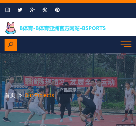
产品展示
首页
Our Projects